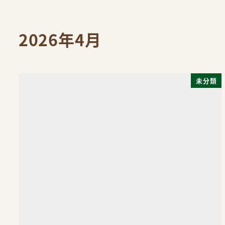
メ
イ
2026年4月
ン
コ
ン
テ
未分類
ン
ツ
へ
移
動